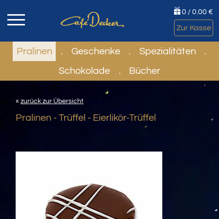
0 / 0.00 €
Zur Kasse
Pralinen
.
Geschenke
.
Spezialitäten
.
Schokolade
.
Bücher
«
zurück zur Übersicht
Pralinen - Trüffel - Eierlikör-Trüffel