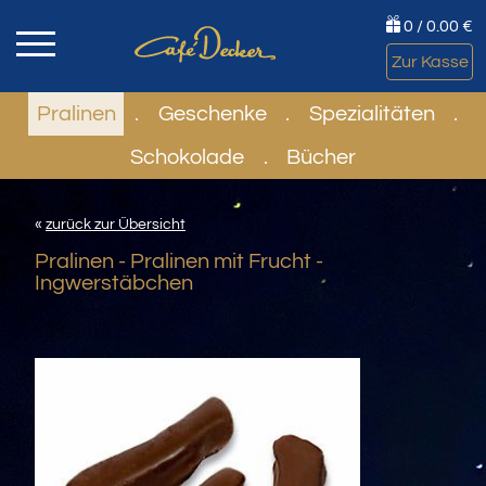
0 / 0.00 €
Zur Kasse
Pralinen
.
Geschenke
.
Spezialitäten
.
Schokolade
.
Bücher
«
zurück zur Übersicht
Pralinen - Pralinen mit Frucht -
Ingwerstäbchen