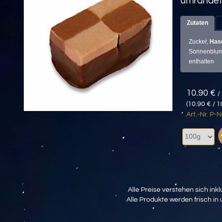
umrandet 
Zutaten
Zucker,
Has
Sonnenblum
enthalten
10.90 €
/
(10.90 € / 
Art.-Nr. P
Alle Preise verstehen sich inkl
Alle Produkte werden frisch in 