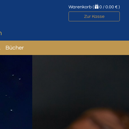
Warenkorb (
0 / 0.00 €
)
Zur Kasse
n
.
Bücher