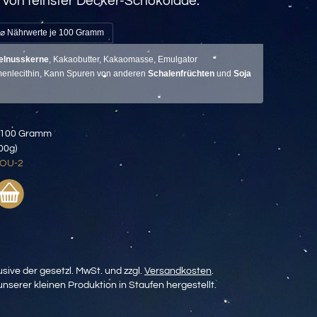
von feinster Decker-Schokolade.
⌀ Nährwerte je 100 Gramm
elnusskerne
, Kakaobutter, Kakaomasse, Emulgator
enlecithin, Kann Spuren von anderen
Schalenfrüchten
und
Soja
 100 Gramm
100g)
-NOU-2
usive der gesetzl. MwSt. und zzgl.
Versandkosten
.
unserer kleinen Produktion in Staufen hergestellt.