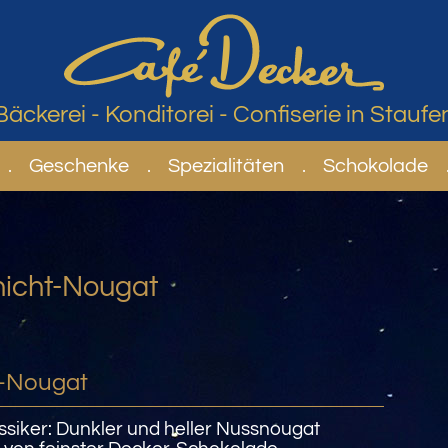
Bäckerei
-
Konditorei
-
Confiserie
in
Staufe
.
Geschenke
.
Spezialitäten
.
Schokolade
chicht-Nougat
t-Nougat
ssiker: Dunkler und heller Nussnougat